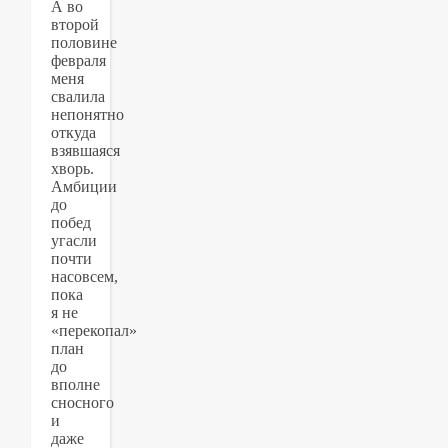
А во
второй
половине
февраля
меня
свалила
непонятно
откуда
взявшаяся
хворь.
Амбиции
до
побед
угасли
почти
насовсем,
пока
я не
«перекопал»
план
до
вполне
сносного
и
даже