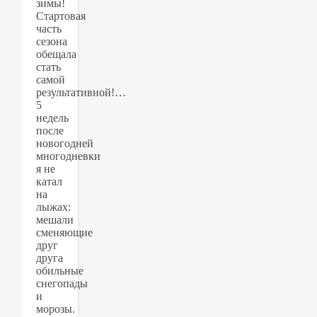
зимы!
Стартовая
часть
сезона
обещала
стать
самой
результативной!…
5
недель
после
новогодней
многодневки
я не
катал
на
лыжах:
мешали
сменяющие
друг
друга
обильные
снегопады
и
морозы.